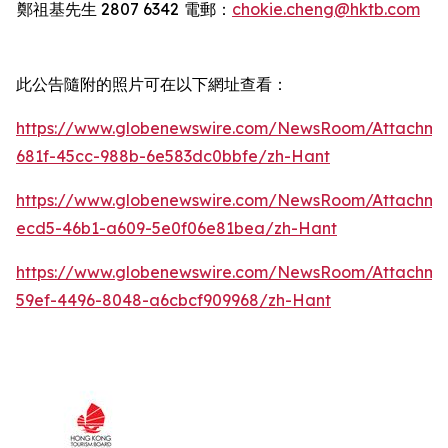
鄭祖基先生
2807 6342
電郵：
chokie.cheng@hktb.com
此公告隨附的照片可在以下網址查看：
https://www.globenewswire.com/NewsRoom/Attachm
681f-45cc-988b-6e583dc0bbfe/zh-Hant
https://www.globenewswire.com/NewsRoom/Attachm
ecd5-46b1-a609-5e0f06e81bea/zh-Hant
https://www.globenewswire.com/NewsRoom/Attachm
59ef-4496-8048-a6cbcf909968/zh-Hant