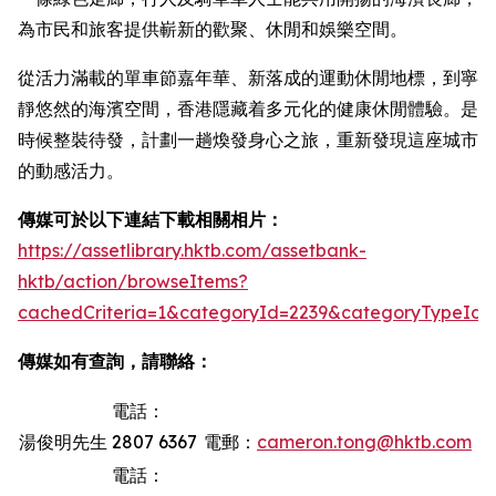
為市民和旅客提供嶄新的歡聚、休閒和娛樂空間。
從活力滿載的單車節嘉年華、新落成的運動休閒地標，到寧
靜悠然的海濱空間，香港隱藏着多元化的健康休閒體驗。是
時候整裝待發，計劃一趟煥發身心之旅，重新發現這座城市
的動感活力。
傳媒可於以下連結下載相關相片：
https://assetlibrary.hktb.com/assetbank-
hktb/action/browseItems?
cachedCriteria=1&categoryId=2239&categoryTypeId=
傳媒如有查詢，請聯絡：
電話：
湯俊明先生
2807 6367
電郵：
cameron.tong@hktb.com
電話：