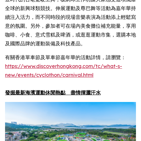
全球的新興球類競技。伸展運動及尊巴舞等活動為嘉年華持
續注入活力，而不同時段的現場音樂表演為活動添上輕鬆寫
意的氛圍。另外，參加者可在場內美食攤位補充能量，享用
咖啡、小食、意式雪糕及啤酒，或逛逛運動市集，選購本地
及國際品牌的運動裝備及科技產品。
有關香港單車節及單車節嘉年華的活動詳情，請瀏覽：
https://www.discoverhongkong.com/
tc
/what-s-
new/events/cyclothon/carnival.html
發掘最新海濱運動休閒熱點 盡情揮灑汗水