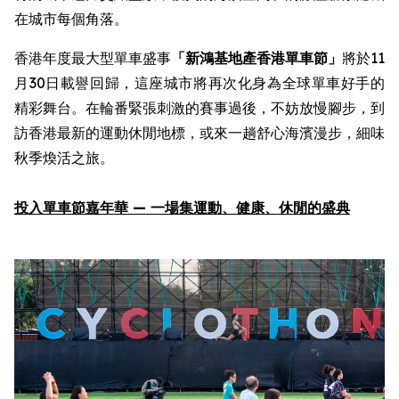
在城市每個角落。
香港年度最大型單車盛事
「新鴻基地產
香港單車節
」
將於11
月30日載譽回歸，這座城市將再次化身為全球單車好手的
精彩舞台。在輪番緊張刺激的賽事過後，不妨放慢腳步，到
訪香港最新的運動休閒地標，或來一趟舒心海濱漫步，細味
秋季煥活之旅。
投入
單車節嘉年華
—
一場集
運動
、健康、休閒
的
盛
典