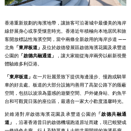
香港重新規劃的海濱地帶，讓旅客可沿著城中最優美的海岸
線舒展身心或享受惬意時光。香港近年積極向本地居民和旅
客開放標誌性海濱空間，當中兩條全新啟用的海岸步道 ——
北角
「東岸板道」
及位於啟德發展區啟德海濱花園及承豐道
公園的
「
啟德共融通道
」
，讓大家能從海岸兩旁以嶄新視覺
體驗維多利亞港。
「東岸板道」
在一片壯麗景致下提供海邊漫步、慢跑或騎單
車的好去處。板道的大部分設施均善用了高架公路下的蔭蔽
空間，包括以波浪為靈感的遊樂空間、戶外健身站、釣魚平
台和可觀賞日落的座位區，最適合一家大小歡度溫馨時光。
於維港對岸啟德海濱花園及承豐道公園的
「
啟德共融通
道
」
，沿著香港昔日的啟德機場跑道原址而建，現已蜕變成
一條綠色走廊，行人及騎單車人士能共用開揚的海濱長廊，