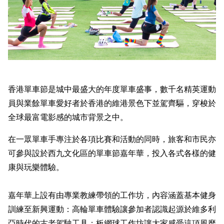
香港單車節是城中最盛大的年度單車盛事，數千名精英運動
員與業餘單車愛好者於香港的維港景色下並駕齊驅，穿梭於
全球最富電影感的城市背景之中。
在一眾單車手專注於各項比賽和活動的同時，旅客和市民亦
可參與設於西九文化區的單車節嘉年華，投入各式各樣的健
康與玩樂體驗。
嘉年華上設有由專業教練帶領的工作坊，內容涵蓋基本健身
訓練至新興運動：高輪單車體驗讓參加者認識起源於維多利
亞時代的古老駕駛工具；板網球工作坊讓大家感受這項風靡