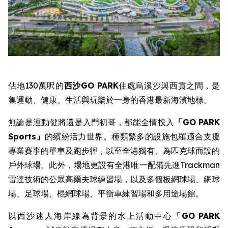
佔地130萬呎的
西沙
GO PARK
住處烏溪沙與西貢之間，是
集運動、健康、生活與玩樂於一身的香港最新海濱地標。
無論是運動健將還是入門初哥，都能全情投入
「
GO PARK
Sports
」
的繽紛活力世界。種類繁多的設施包羅適合支援
專業賽事的單車及跑步徑，以至全港獨有、為匹克球而設的
戶外球場。此外，場地更設有全港唯一配備先進Trackman
雷達技術的公眾高爾夫球練習場，以及多個板網球場、網球
場、足球場、棍網球場、平衡車練習場和多用途場館。
以西沙迷人海岸線為背景的水上活動中心
「
GO PARK