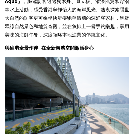
Aqua
」
，誠邀訪客透過獨木舟、直立板、滑浪風翼和浮潛
等水上活動，感受香港寧靜怡人的海岸風光。熱衷探索隱世
大自然的訪客更可乘坐快艇疾馳至清幽的深涌客家村，飽覽
翠綠自然景色和地質奇觀，並在魚排上一嘗手釣樂趣，享用
美味的海鮮午餐，深度領略本地漁業的傳統文化。
與
維港全景作伴
在
全新
海濱空間激活身心